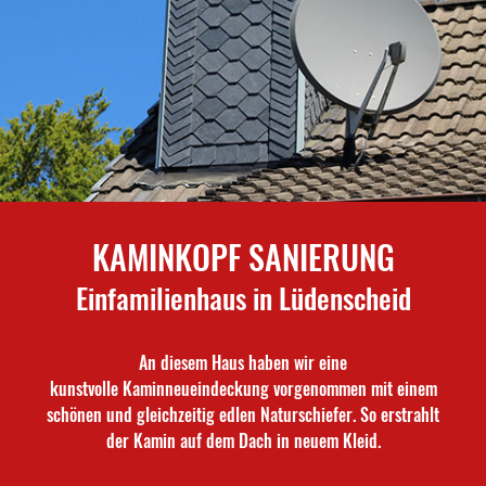
KAMINKOPF SANIERUNG
Einfamilienhaus in Lüdenscheid
An diesem Haus haben wir eine
kunstvolle Kaminneueindeckung vorgenommen mit einem
schönen und gleichzeitig edlen Naturschiefer. So erstrahlt
der Kamin auf dem Dach in neuem Kleid.